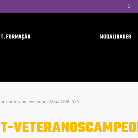
UT. FORMAÇÃO
MODALIDADES
not-veteranoscampeoes26mai2018-020
T-VETERANOSCAMPEO