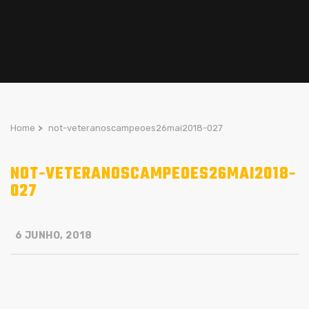
Home
>
not-veteranoscampeoes26mai2018-027
NOT-VETERANOSCAMPEOES26MAI2018-
027
6 JUNHO, 2018