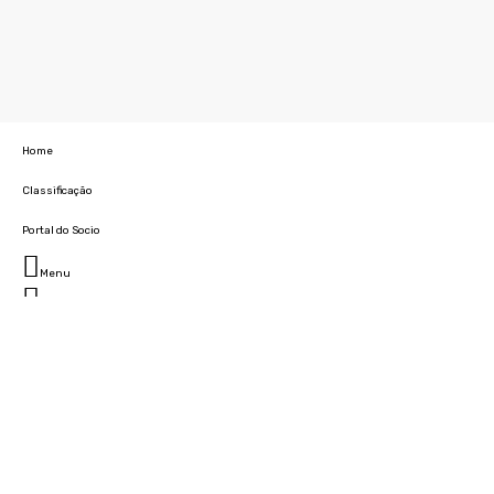
Home
Classificação
Portal do Socio
Menu
Fechar
Home
Clube
História
Marcha
Sede