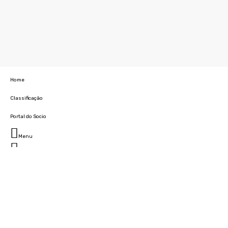
Home
Classificação
Portal do Socio
Menu
Fechar
Home
Clube
História
Marcha