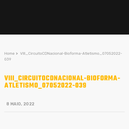
Home
>
VIII_CircuitoCDNacional-Bioforma-Atletismo_07052022-
039
VIII_CIRCUITOCDNACIONAL-BIOFORMA-
ATLETISMO_07052022-039
8 MAIO, 2022