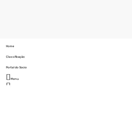
Home
Classificação
Portal do Socio
Menu
Fechar
Home
Clube
História
Marcha