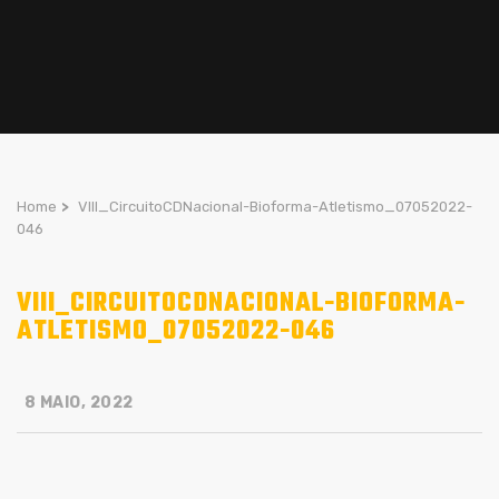
Home
>
VIII_CircuitoCDNacional-Bioforma-Atletismo_07052022-
046
VIII_CIRCUITOCDNACIONAL-BIOFORMA-
ATLETISMO_07052022-046
8 MAIO, 2022