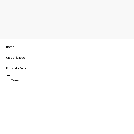
Home
Classificação
Portal do Socio
Menu
Fechar
Home
Clube
História
Marcha