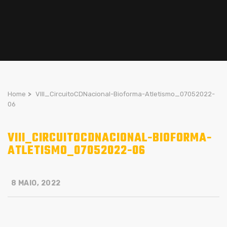
Home
>
VIII_CircuitoCDNacional-Bioforma-Atletismo_07052022-
06
VIII_CIRCUITOCDNACIONAL-BIOFORMA-
ATLETISMO_07052022-06
8 MAIO, 2022