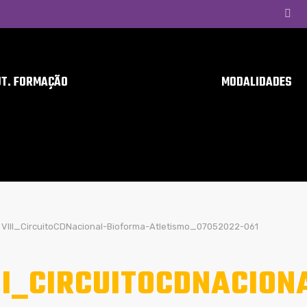
UT. FORMAÇÃO
MODALIDADES
VIII_CircuitoCDNacional-Bioforma-Atletismo_07052022-061
II_CIRCUITOCDNACION