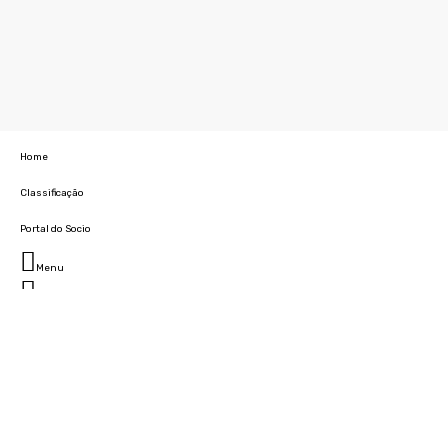
Home
Classificação
Portal do Socio
Menu
Fechar
Home
Clube
História
Marcha