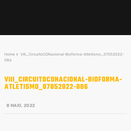
Home
>
VIII_CircuitoCDNacional-Bioforma-Atletismo_07052022-
086
VIII_CIRCUITOCDNACIONAL-BIOFORMA-
ATLETISMO_07052022-086
8 MAIO, 2022