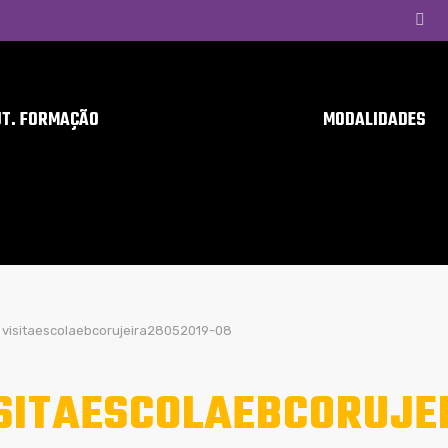
UT. FORMAÇÃO
MODALIDADES
visitaescolaebcorujeira28052019-08
SITAESCOLAEBCORUJE