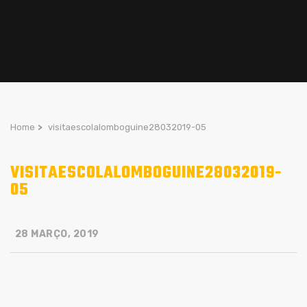
Home
>
visitaescolalomboguine28032019-05
VISITAESCOLALOMBOGUINE28032019-
05
28 MARÇO, 2019