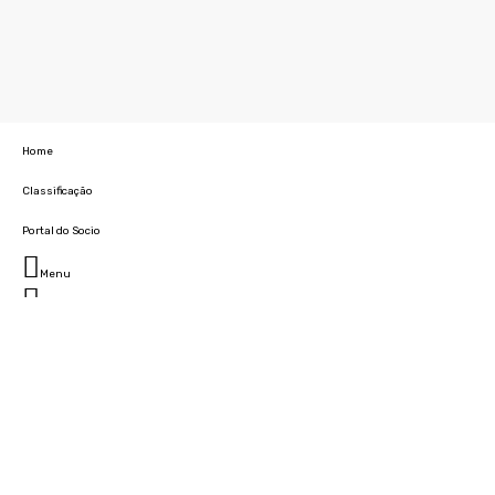
Home
Classificação
Portal do Socio
Menu
Fechar
Home
Clube
História
Marcha
Sede