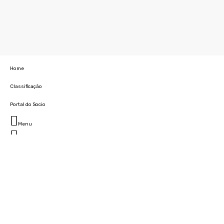
Home
Classificação
Portal do Socio
Menu
Fechar
Home
Clube
História
Marcha
Sede