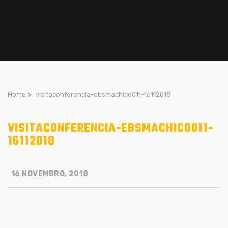
Home
>
visitaconferencia-ebsmachico011-16112018
VISITACONFERENCIA-EBSMACHICO011-
16112018
16 NOVEMBRO, 2018