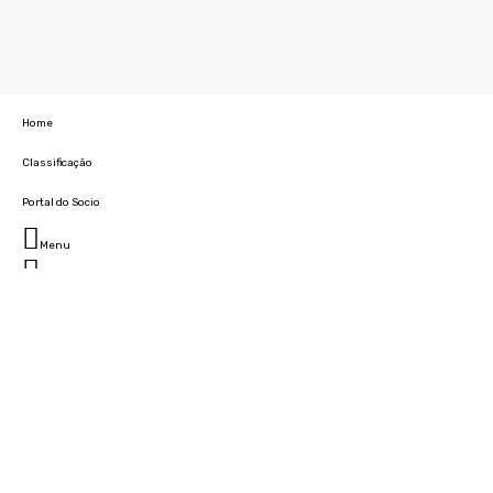
Home
Classificação
Portal do Socio
Menu
Fechar
Home
Clube
História
Marcha
Sede
Instalações