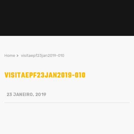
Home
>
visitaepf23jan2019-010
VISITAEPF23JAN2019-010
23 JANEIRO, 2019