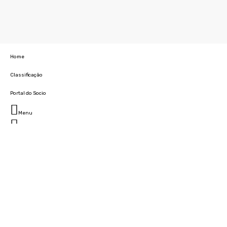
Home
Classificação
Portal do Socio
Menu
Fechar
Home
Clube
História
Marcha
Sede
Instalações