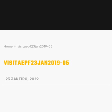
Home
>
visitaepf23jan2019-05
VISITAEPF23JAN2019-05
23 JANEIRO, 2019