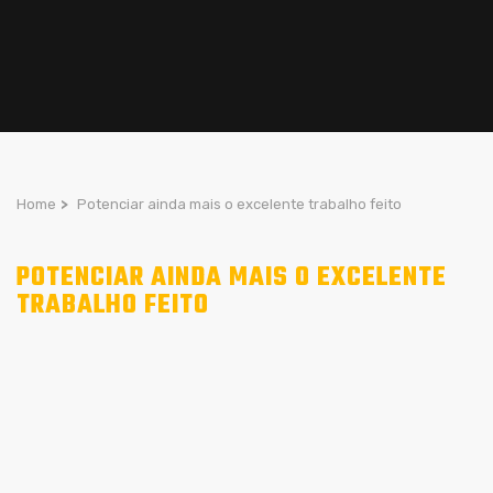
Home
>
Potenciar ainda mais o excelente trabalho feito
POTENCIAR AINDA MAIS O EXCELENTE
TRABALHO FEITO