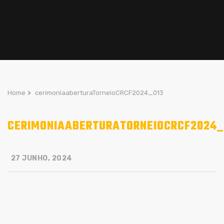
Home
>
cerimoniaaberturaTorneioCRCF2024_013
CERIMONIAABERTURATORNEIOCRCF2024_
27 JUNHO, 2024