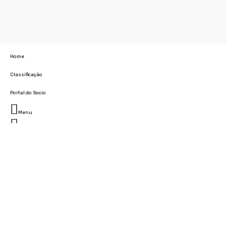
Home
Classificação
Portal do Socio
Menu
Fechar
Home
Clube
História
Marcha
Sede
Instalações