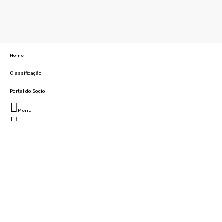
Home
Classificação
Portal do Socio
Menu
Fechar
Home
Clube
História
Marcha
Sede
Instalações