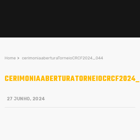
Home
>
cerimoniaaberturaTorneioCRCF2024_044
CERIMONIAABERTURATORNEIOCRCF2024
27 JUNHO, 2024