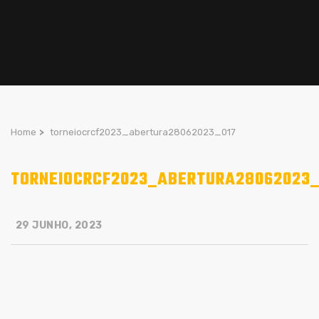
Home
>
torneiocrcf2023_abertura28062023_017
TORNEIOCRCF2023_ABERTURA28062023_
29 JUNHO, 2023