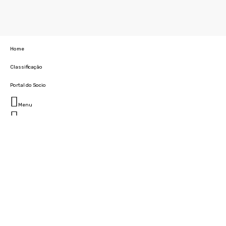
Home
Classificação
Portal do Socio
Menu
Fechar
Home
Clube
História
Marcha
Sede
Instalações