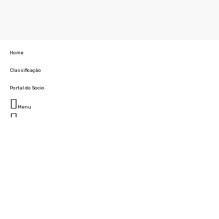
Home
Classificação
Portal do Socio
Menu
Fechar
Home
Clube
História
Marcha
Sede
Instalações