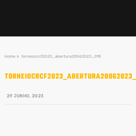
Home
>
torneiocrcf2023_abertura28062023_018
TORNEIOCRCF2023_ABERTURA28062023_
29 JUNHO, 2023