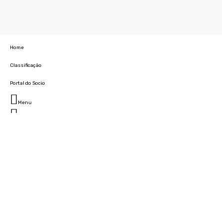
Home
Classificação
Portal do Socio
Menu
Fechar
Home
Clube
História
Marcha
Sede
Instalações