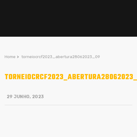
Home
>
torneiocrcf2023_abertura28062023_09
TORNEIOCRCF2023_ABERTURA28062023
29 JUNHO, 2023