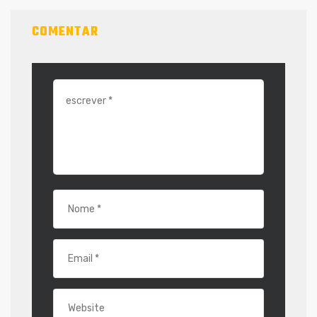
COMENTAR