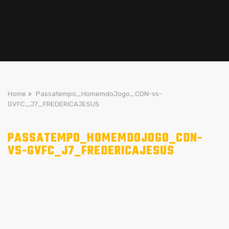
Home
>
Passatempo_HomemdoJogo_CDN-vs-
GVFC_J7_FREDERICAJESUS
PASSATEMPO_HOMEMDOJOGO_CDN-
VS-GVFC_J7_FREDERICAJESUS