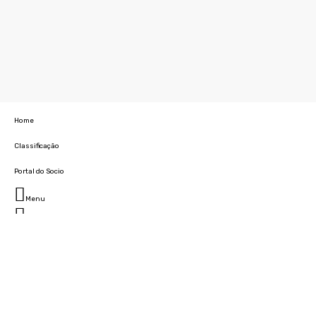
Home
Classificação
Portal do Socio
Menu
Fechar
Home
Clube
História
Marcha