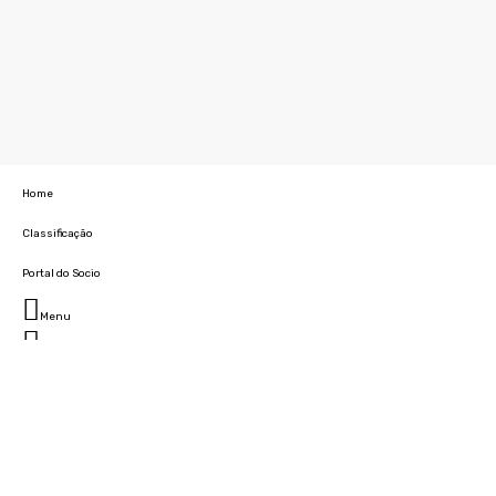
Home
Classificação
Portal do Socio
Menu
Fechar
Home
Clube
História
Marcha