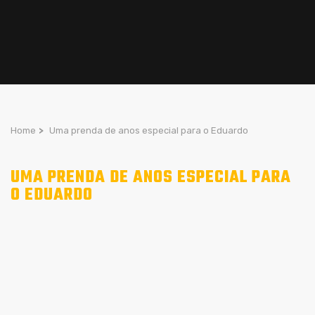
Home
>
Uma prenda de anos especial para o Eduardo
UMA PRENDA DE ANOS ESPECIAL PARA
O EDUARDO