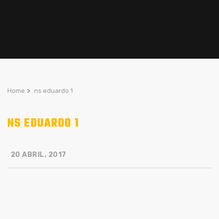
Home
>
ns eduardo 1
NS EDUARDO 1
20 ABRIL, 2017