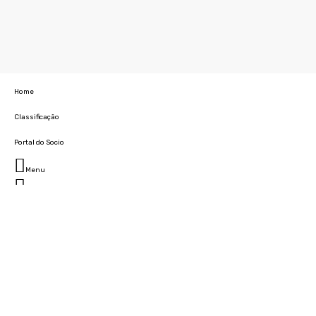
Home
Classificação
Portal do Socio
Menu
Fechar
Home
Clube
História
Marcha
Sede