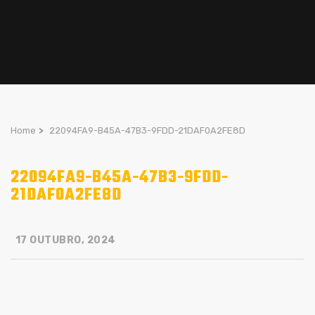
Home
>
22094FA9-B45A-47B3-9FDD-21DAF0A2FE8D
22094FA9-B45A-47B3-9FDD-
21DAF0A2FE8D
17 OUTUBRO, 2024