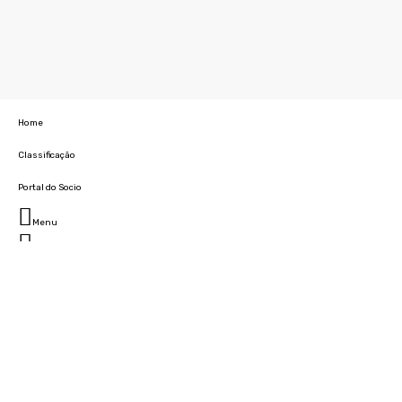
Home
Classificação
Portal do Socio
Menu
Fechar
Home
Clube
História
Marcha
Sede