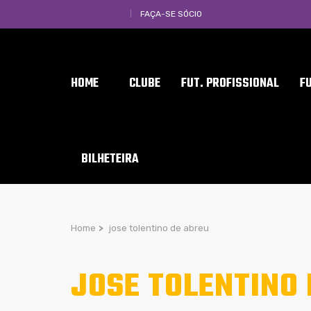
FAÇA-SE SÓCIO
HOME
CLUBE
FUT. PROFISSIONAL
F
BILHETEIRA
Home
>
jose tolentino de abreu
JOSE TOLENTINO