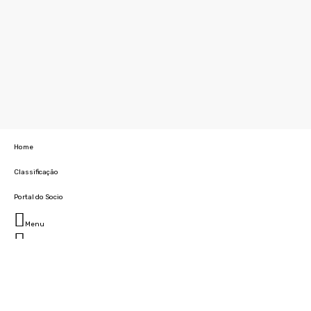
Home
Classificação
Portal do Socio
Menu
Fechar
Home
Clube