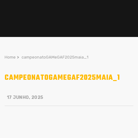
Home
>
campeonatoGAMeGAF2025maia_1
CAMPEONATOGAMEGAF2025MAIA_1
17 JUNHO, 2025