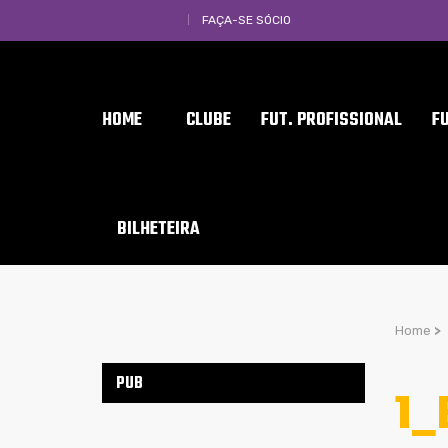
FAÇA-SE SÓCIO
HOME
CLUBE
FUT. PROFISSIONAL
F
BILHETEIRA
Home
>
PUB
1_