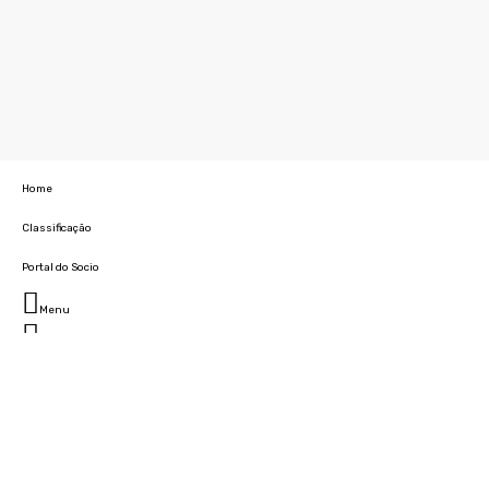
Home
Classificação
Portal do Socio
Menu
Fechar
Home
Clube
História
Marcha