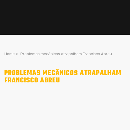
Home
>
Problemas mecânicos atrapalham Francisco Abreu
PROBLEMAS MECÂNICOS ATRAPALHAM
FRANCISCO ABREU