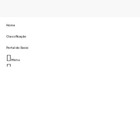
Home
Classificação
Portal do Socio
Menu
Fechar
Home
Clube
História
Marcha
Sede
Instalações
Cidade Desportiva