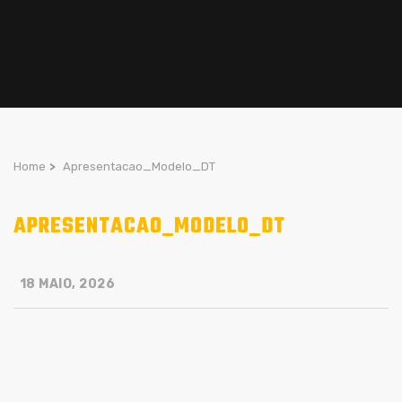
Home
>
Apresentacao_Modelo_DT
APRESENTACAO_MODELO_DT
18 MAIO, 2026