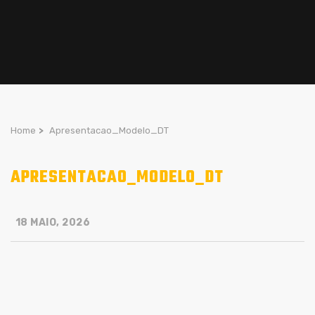
Home
>
Apresentacao_Modelo_DT
APRESENTACAO_MODELO_DT
18 MAIO, 2026