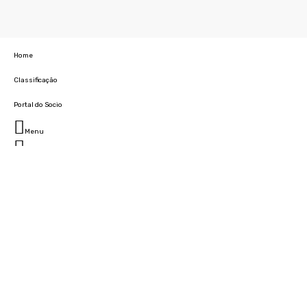
Home
Classificação
Portal do Socio
Menu
Fechar
Home
Clube
História
Marcha
Sede
Instalações
Cidade Desportiva