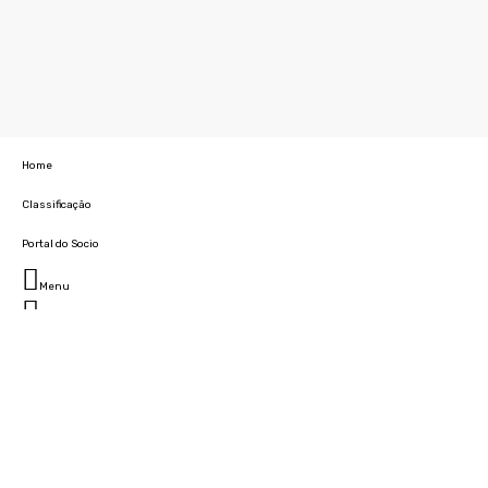
Home
Classificação
Portal do Socio
Menu
Fechar
Home
Clube
História
Marcha