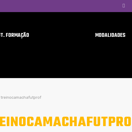
UT. FORMAÇÃO
MODALIDADES
treinocamachafutprof
EINOCAMACHAFUTPRO