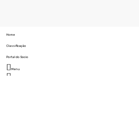
Home
Classificação
Portal do Socio
Menu
Fechar
Home
Clube
História
Marcha
Sede
Instalações