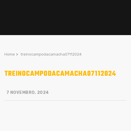
Home
>
treinocampodacamacha07112024
TREINOCAMPODACAMACHA07112024
7 NOVEMBRO, 2024