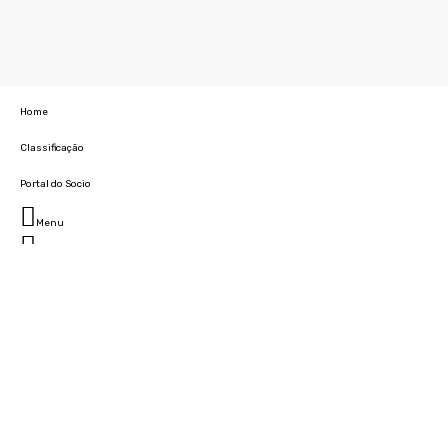
Home
Classificação
Portal do Socio
Menu
Fechar
Home
Clube
História
Marcha
Sede
Instalações