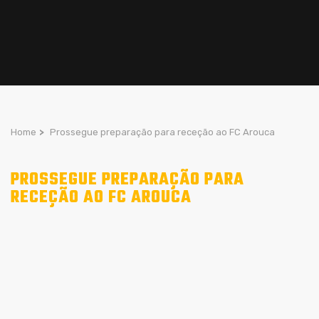
Home
>
Prossegue preparação para receção ao FC Arouca
PROSSEGUE PREPARAÇÃO PARA
RECEÇÃO AO FC AROUCA