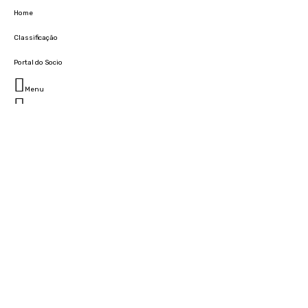
Home
Classificação
Portal do Socio
Menu
Fechar
Home
Clube
História
Marcha
Sede
Instalações
Cidade Desportiva
Estádio da Madeira
Cristiano Ronaldo Campus Futebol