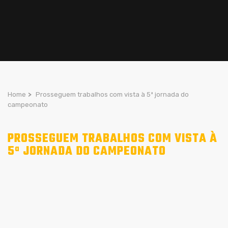
Home
>
Prosseguem trabalhos com vista à 5ª jornada do
campeonato
PROSSEGUEM TRABALHOS COM VISTA À
5ª JORNADA DO CAMPEONATO