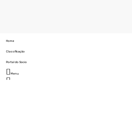
Home
Classificação
Portal do Socio
Menu
Fechar
Home
Clube
História
Marcha
Sede