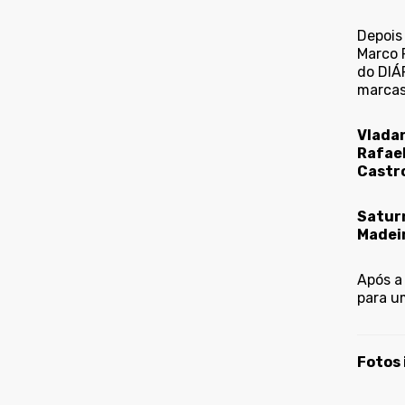
Depois
Marco 
do DIÁ
marcas
Vladan
Rafael
Castro
Saturn
Madeir
Após a
para um
Fotos 