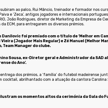
 subiram ao palco, Rui Mâncio, treinador e formador nos cur
Paiva e ‘Zeca’, antigos jogadores e internacionais portugue
RIO, João Rodrigues, diretor de Marketing da Empresa de Ce
 da ECM, para entregarem os diversos prémios.
 Danilovic foi premiado com o título de ‘Melhor em Ca
 Vieira (Jogador Mais Regular) e Zé Manuel (Melhor M
, Team Manager do clube.
ino Sousa, ex-Diretor geral e Administrador da SAD alv
ense do Ano’.
 entrega dos prémios, a ‘família’ do futebol madeirense jun
 cocktail, abrilhantado com a atuação da cantora Carolina S
ilustram os momentos altos da cerimónia da Gala do F