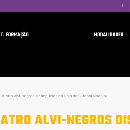
UT. FORMAÇÃO
MODALIDADES
Quatro alvi-negros distinguidos na Gala do Futebol Madeira
ATRO ALVI-NEGROS DI