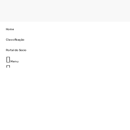
Home
Classificação
Portal do Socio
Menu
Fechar
Home
Clube
História
Marcha
Sede
Instalações