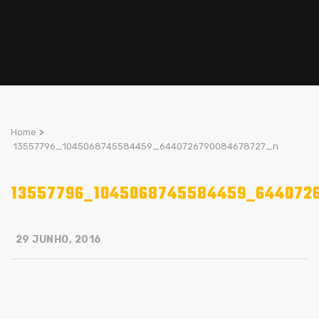
Home
>
13557796_1045068745584459_6440726790084678727_n
13557796_1045068745584459_644072
29 JUNHO, 2016