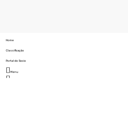
Home
Classificação
Portal do Socio
Menu
Fechar
Home
Clube
História
Marcha
Sede