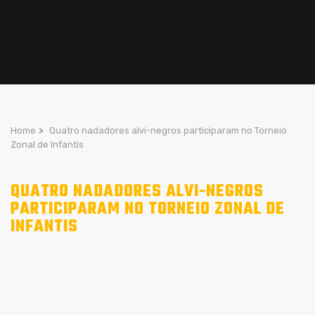
Home
>
Quatro nadadores alvi-negros participaram no Torneio
Zonal de Infantis
QUATRO NADADORES ALVI-NEGROS
PARTICIPARAM NO TORNEIO ZONAL DE
INFANTIS