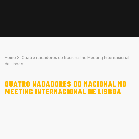
Home
>
Quatro nadadores do Nacional no Meeting Internacional
de Lisboa
QUATRO NADADORES DO NACIONAL NO
MEETING INTERNACIONAL DE LISBOA