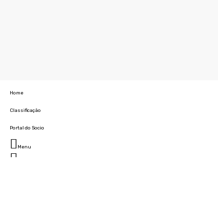
Home
Classificação
Portal do Socio
Menu
Fechar
Home
Clube
História