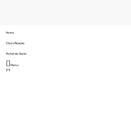
Home
Classificação
Portal do Socio
Menu
Fechar
Home
Clube
História
Marcha
Sede
Instalações