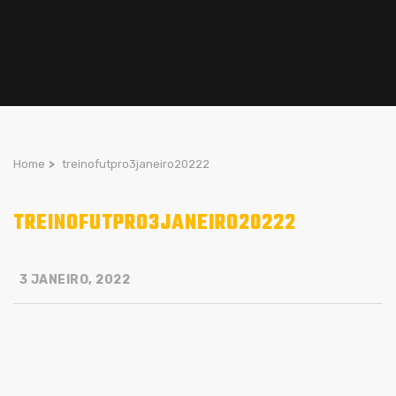
Home
>
treinofutpro3janeiro20222
TREINOFUTPRO3JANEIRO20222
3 JANEIRO, 2022