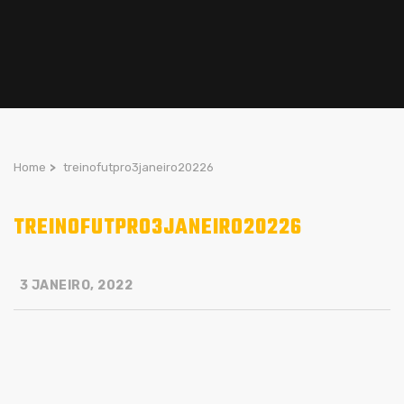
Home
>
treinofutpro3janeiro20226
TREINOFUTPRO3JANEIRO20226
3 JANEIRO, 2022