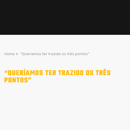
Home
>
“Queríamos ter trazido os três pontos”
“QUERÍAMOS TER TRAZIDO OS TRÊS
PONTOS”