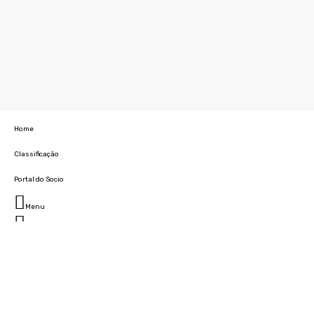
Home
Classificação
Portal do Socio
Menu
Fechar
Home
Clube
História