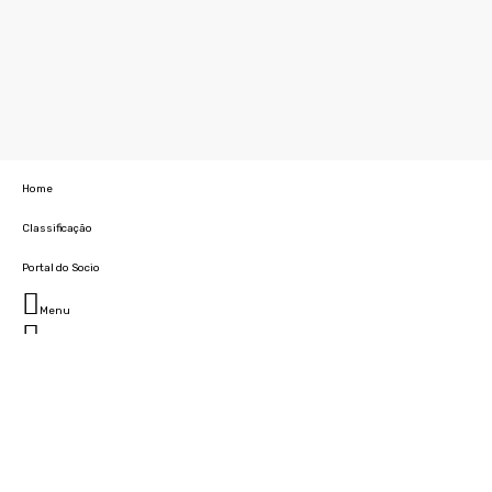
Home
Classificação
Portal do Socio
Menu
Fechar
Home
Clube
História
Marcha