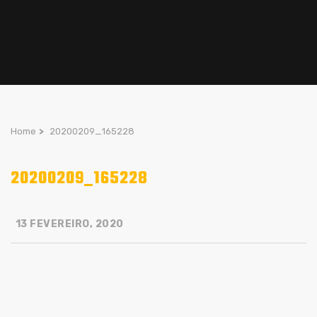
Home
>
20200209_165228
20200209_165228
13 FEVEREIRO, 2020