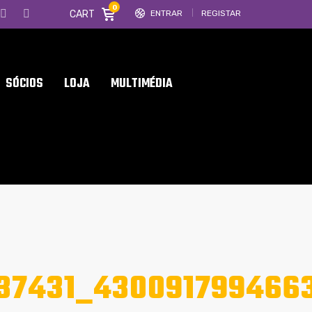
0
CART
ENTRAR
REGISTAR
SÓCIOS
LOJA
MULTIMÉDIA
37431_430091799466