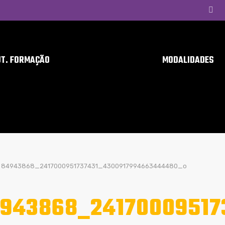
UT. FORMAÇÃO
MODALIDADES
84943868_2417000951737431_4300917994663444480_o
943868_24170009517