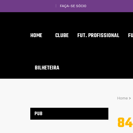
FAÇA-SE SÓCIO
HOME
CLUBE
FUT. PROFISSIONAL
F
BILHETEIRA
Home
>
PUB
84