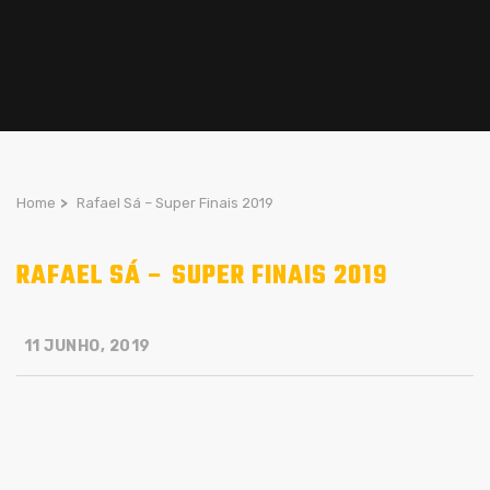
Home
>
Rafael Sá – Super Finais 2019
RAFAEL SÁ – SUPER FINAIS 2019
11 JUNHO, 2019