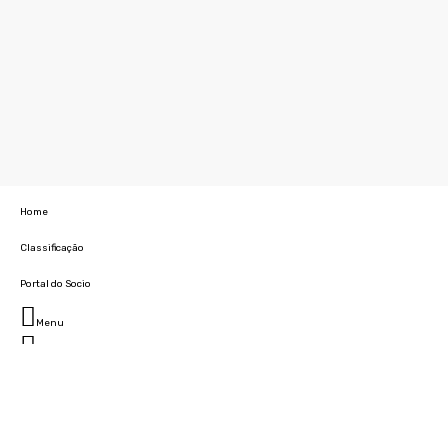
Home
Classificação
Portal do Socio
Menu
Fechar
Home
Clube