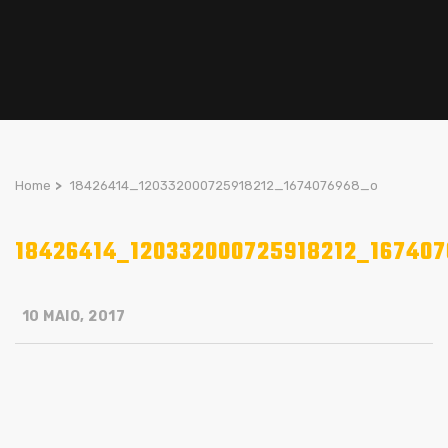
Home
>
18426414_120332000725918212_1674076968_o
18426414_120332000725918212_16740
10 MAIO, 2017