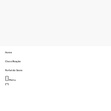
Home
Classificação
Portal do Socio
Menu
Fechar
Home
Clube