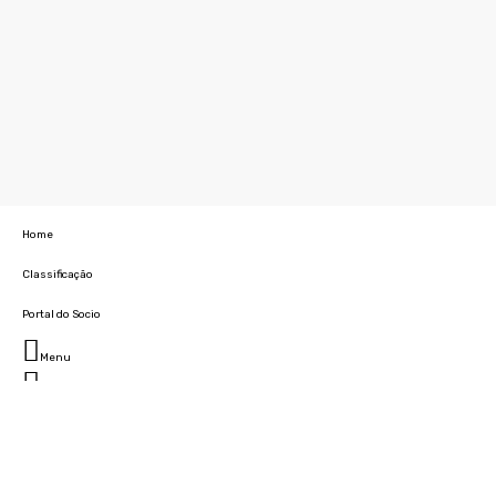
Home
Classificação
Portal do Socio
Menu
Fechar
Home
Clube