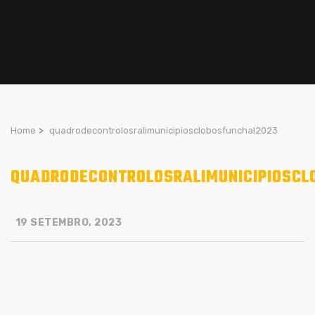
Home
>
quadrodecontrolosralimunicipiosclobosfunchal2023
QUADRODECONTROLOSRALIMUNICIPIOSCL
19 SETEMBRO, 2023