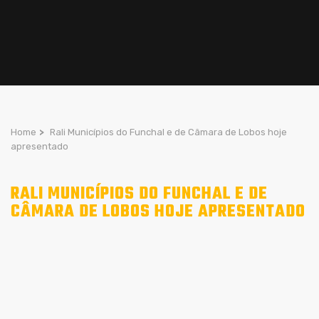
Home
>
Rali Municípios do Funchal e de Câmara de Lobos hoje
apresentado
RALI MUNICÍPIOS DO FUNCHAL E DE
CÂMARA DE LOBOS HOJE APRESENTADO