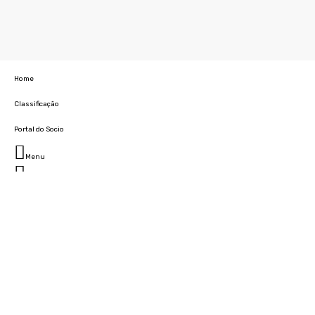
Home
Classificação
Portal do Socio
Menu
Fechar
Home
Clube
História
Marcha
Sede
Instalações