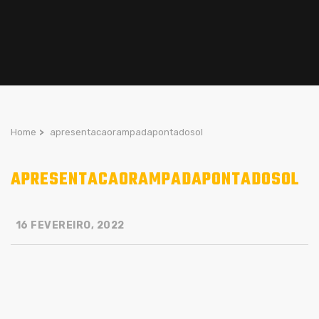
Home
>
apresentacaorampadapontadosol
APRESENTACAORAMPADAPONTADOSOL
16 FEVEREIRO, 2022