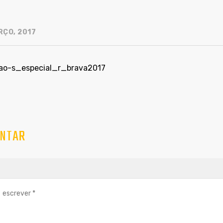
RÇO, 2017
cao-s_especial_r_brava2017
NTAR