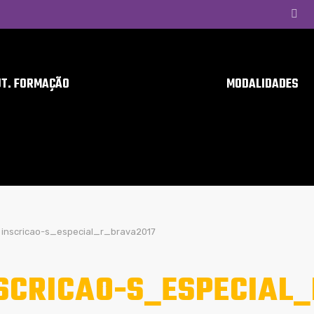
UT. FORMAÇÃO
MODALIDADES
inscricao-s_especial_r_brava2017
SCRICAO-S_ESPECIAL